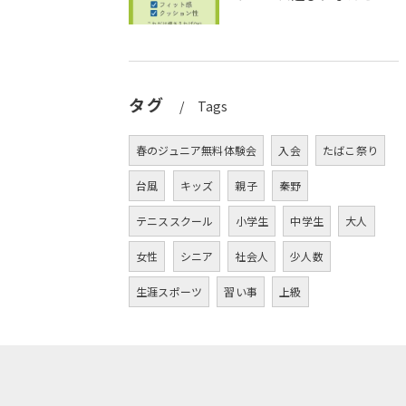
タグ
Tags
春のジュニア無料体験会
入会
たばこ祭り
台風
キッズ
親子
秦野
テニススクール
小学生
中学生
大人
女性
シニア
社会人
少人数
生涯スポーツ
習い事
上級