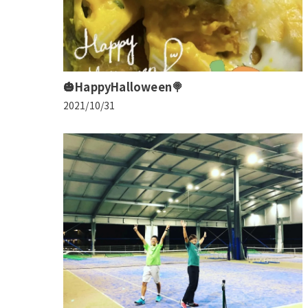
🎃HappyHalloween🍭
2021/10/31