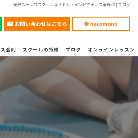
秦野のテニススクールならトム・インドアテニス秦野校 | ブログ
お問い合わせはこちら
hacomono
ニス会則
スクールの特徴
ブログ
オンラインレッスン
初心者
コラム
体験レッスン
ジュニア
インドア
オンライン